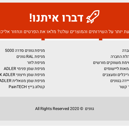
דברו איתנו!
על השירותים והמוצרים שלנו? מלאו את הפרטים ונחזור אליכם בה
מניפת גוונים סדרה 5000
מניפת RAL גוונים
ים מורשים
מניפת לזור
ומים
מניפת שמן פנימי ADLER
צבים
מניפת שמן חיצוני PULLEX ADLER
מניפת שמן מטאלית ADLER
קטלוג בייץ PainTECH
גוונים © 2020 All Rights Reserved