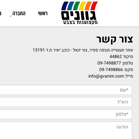
ראשי
החברה
מוצרים
שר
פה ספיר, צור יגאל - כוכב יאיר ת.ד 13191
09-74
info@gvan