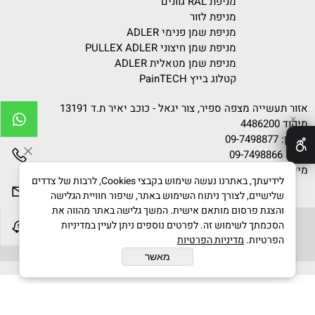
מניפת RAL גוונים
מניפת לזור
מניפת שמן פנימי ADLER
מניפת שמן חיצוני PULLEX ADLER
מניפת שמן מטאלית ADLER
קטלוג בייץ PainTECH
אזור תעשייה מצפה ספיר, צור יגאל - כוכב יאיר ת.ד 13191
✕
מיקוד 4486200
טלפון:
09-7498877
פקס: 09-7498866
מייל:
info@gvanim.com
לידיעתך, באתרנו נעשה שימוש בקבצי Cookies, לרבות של צדדים
שלישיים, לצורך ניתוח השימוש באתר, שיפור חוויית הגלישה
והצגת פרסום מותאם אישית. המשך גלישה באתר מהווה את
הסכמתך לשימוש זה. לפרטים נוספים ניתן לעיין במדיניות
הפרטיות.
מדיניות הפרטיות
גוונים © 2020 All Rights Reserved
מאשר
בניית אתרים