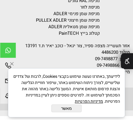
מניפת RAL גוונים
מניפת לזור
מניפת שמן פנימי ADLER
מניפת שמן חיצוני PULLEX ADLER
מניפת שמן מטאלית ADLER
קטלוג בייץ PainTECH
אזור תעשייה מצפה ספיר, צור יגאל - כוכב יאיר ת.ד 13191
✕
מיקוד 4486200
טלפון:
09-7498877
פקס: 09-7498866
מייל:
info@gvanim.com
לידיעתך, באתרנו נעשה שימוש בקבצי Cookies, לרבות של צדדים
שלישיים, לצורך ניתוח השימוש באתר, שיפור חוויית הגלישה
והצגת פרסום מותאם אישית. המשך גלישה באתר מהווה את
הסכמתך לשימוש זה. לפרטים נוספים ניתן לעיין במדיניות
הפרטיות.
מדיניות הפרטיות
גוונים © 2020 All Rights Reserved
מאשר
בניית אתרים