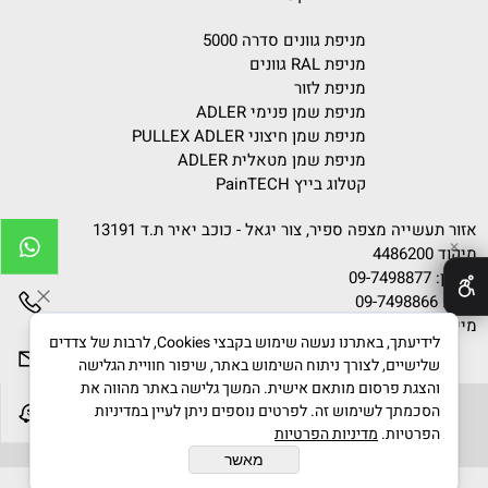
מניפת גוונים סדרה 5000
מניפת RAL גוונים
מניפת לזור
מניפת שמן פנימי ADLER
מניפת שמן חיצוני PULLEX ADLER
מניפת שמן מטאלית ADLER
קטלוג בייץ PainTECH
אזור תעשייה מצפה ספיר, צור יגאל - כוכב יאיר ת.ד 13191
✕
מיקוד 4486200
טלפון:
09-7498877
פקס: 09-7498866
מייל:
info@gvanim.com
לידיעתך, באתרנו נעשה שימוש בקבצי Cookies, לרבות של צדדים
שלישיים, לצורך ניתוח השימוש באתר, שיפור חוויית הגלישה
והצגת פרסום מותאם אישית. המשך גלישה באתר מהווה את
הסכמתך לשימוש זה. לפרטים נוספים ניתן לעיין במדיניות
הפרטיות.
מדיניות הפרטיות
גוונים © 2020 All Rights Reserved
מאשר