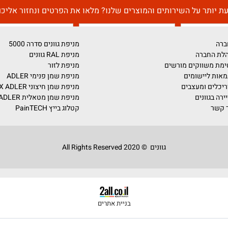
דברו איתנו!
על השירותים והמוצרים שלנו? מלאו את הפרטים ונחזור אליכם בה
מניפת גוונים סדרה 5000
מניפת RAL גוונים
ים מורשים
מניפת לזור
ומים
מניפת שמן פנימי ADLER
צבים
מניפת שמן חיצוני PULLEX ADLER
מניפת שמן מטאלית ADLER
קטלוג בייץ PainTECH
גוונים © 2020 All Rights Reserved