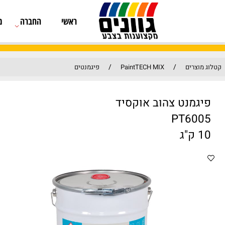
ראשי
החברה
מוצרים
/
/
PaintTECH MIX
פיגמנטים
 צהוב אוקסיד
P
מק"ט: