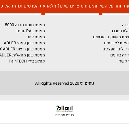
דברו איתנו!
על השירותים והמוצרים שלנו? מלאו את הפרטים ונחזור אליכם בה
מניפת גוונים סדרה 5000
מניפת RAL גוונים
ים מורשים
מניפת לזור
ומים
מניפת שמן פנימי ADLER
צבים
מניפת שמן חיצוני PULLEX ADLER
מניפת שמן מטאלית ADLER
קטלוג בייץ PainTECH
גוונים © 2020 All Rights Reserved