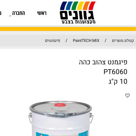
ראשי
החברה
מוצרים
/
/
PaintTECH MIX
פיגמנטים
 צהוב כהה
P
מק"ט: