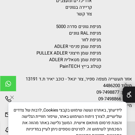
אדריכלים ומעצבים
קריירה בגוונים
צור קשר
מניפת גוונים סדרה 5000
מניפת RAL גוונים
מניפת לזור
מניפת שמן פנימי ADLER
מניפת שמן חיצוני PULLEX ADLER
מניפת שמן מטאלית ADLER
קטלוג בייץ PainTECH
אזור תעשייה מצפה ספיר, צור יגאל - כוכב יאיר ת.ד 13191
✕
מיקוד 4486200
טלפון:
09-7498877
פקס: 09-7498866
מייל:
info@gvanim.com
לידיעתך, באתרנו נעשה שימוש בקבצי Cookies, לרבות של צדדים
שלישיים, לצורך ניתוח השימוש באתר, שיפור חוויית הגלישה
והצגת פרסום מותאם אישית. המשך גלישה באתר מהווה את
הסכמתך לשימוש זה. לפרטים נוספים ניתן לעיין במדיניות