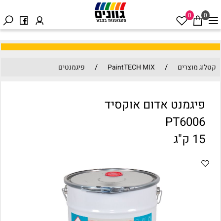
0
0
/
/
קטלוג מוצרים
PaintTECH MIX
פיגמנטים
פיגמנט אדום אוקסיד
PT6006
15 ק"ג