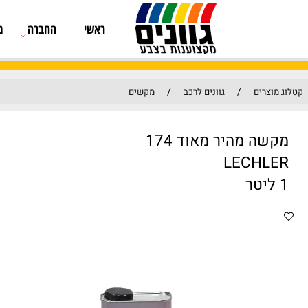
ראשי
החברה
מוצרים
/
/
גוונים לרכב
מקשים
יר מאוד 174
LE
מק"ט: