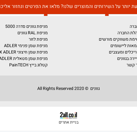
דברו איתנו!
על השירותים והמוצרים שלנו? מלאו את הפרטים ונחזור אליכם בה
מניפת גוונים סדרה 5000
מניפת RAL גוונים
ים מורשים
מניפת לזור
ומים
מניפת שמן פנימי ADLER
צבים
מניפת שמן חיצוני PULLEX ADLER
מניפת שמן מטאלית ADLER
קטלוג בייץ PainTECH
גוונים © 2020 All Rights Reserved