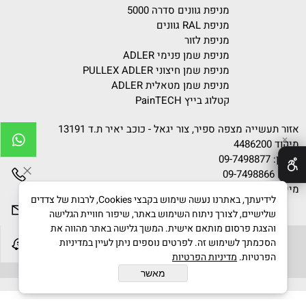
מניפת גוונים סדרה 5000
מניפת RAL גוונים
מניפת לזור
מניפת שמן פנימי ADLER
מניפת שמן חיצוני PULLEX ADLER
מניפת שמן מטאלית ADLER
קטלוג בייץ PainTECH
אזור תעשייה מצפה ספיר, צור יגאל - כוכב יאיר ת.ד 13191
✕
מיקוד 4486200
טלפון:
09-7498877
פקס: 09-7498866
מייל:
info@gvanim.com
לידיעתך, באתרנו נעשה שימוש בקבצי Cookies, לרבות של צדדים
שלישיים, לצורך ניתוח השימוש באתר, שיפור חוויית הגלישה
והצגת פרסום מותאם אישית. המשך גלישה באתר מהווה את
הסכמתך לשימוש זה. לפרטים נוספים ניתן לעיין במדיניות
הפרטיות.
מדיניות הפרטיות
גוונים © 2020 All Rights Reserved
מאשר