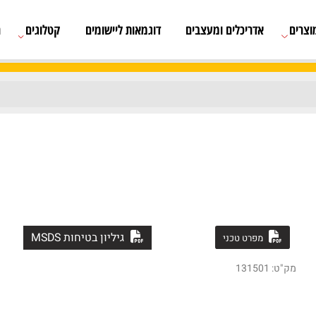
אדריכלים ומעצבים
דוגמאות ליישומים
קטלוגים
רשימת
גיליון בטיחות MSDS
מפרט טכני
131501