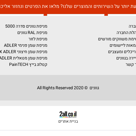
דברו איתנו!
על השירותים והמוצרים שלנו? מלאו את הפרטים ונחזור אליכם בה
מניפת גוונים סדרה 5000
מניפת RAL גוונים
ים מורשים
מניפת לזור
ומים
מניפת שמן פנימי ADLER
צבים
מניפת שמן חיצוני PULLEX ADLER
מניפת שמן מטאלית ADLER
קטלוג בייץ PainTECH
גוונים © 2020 All Rights Reserved