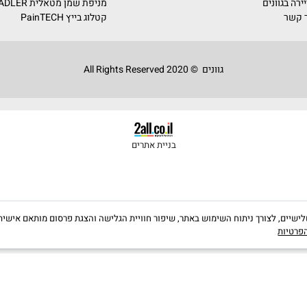
מניפת גוונים סדרה 5000
מניפת RAL גוונים
ים מורשים
מניפת לזור
ומים
מניפת שמן פנימי ADLER
צבים
מניפת שמן חיצוני PULLEX ADLER
מניפת שמן מטאלית ADLER
קטלוג בייץ PainTECH
גוונים © 2020 All Rights Reserved
בניית אתרים