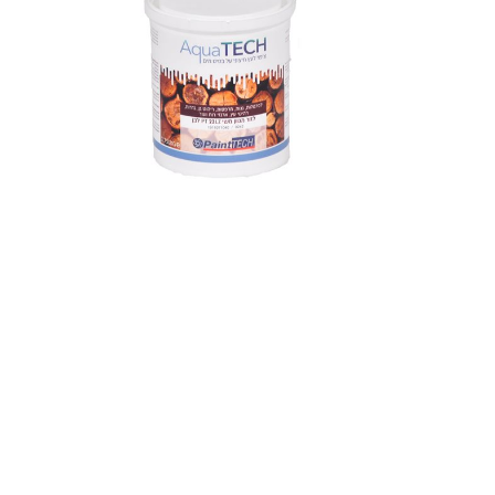
רב
מאפי
מוכן
לאור
מפני קרני 
שימו
מיוע
פרגול
ניתן
כיסוי למ"ר: 0