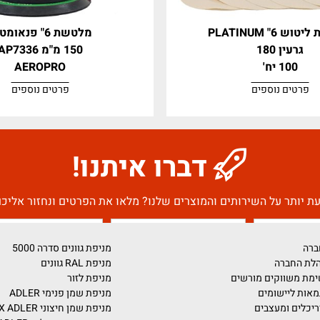
מלטשת 6" פנאומטית
150 מ"מ AP7336
AEROPRO
וספים
פרטים נוספים
דברו איתנו!
על השירותים והמוצרים שלנו? מלאו את הפרטים ונחזור אליכם בה