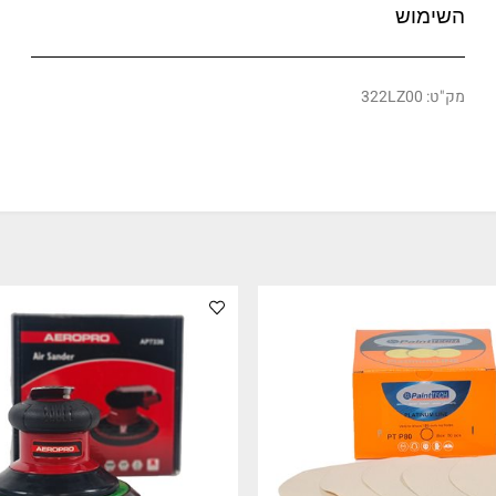
 היטב את המוצר בטרם השימוש
קרוא את המפרט הטכני של המוצר לפני
וש
322LZ00