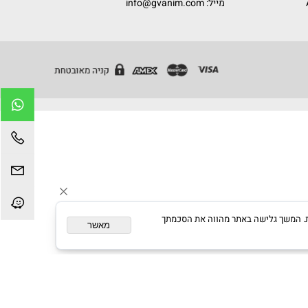
אזור תעשייה מצפה ספיר, צור יגאל - כוכב יאיר ת.ד
13191
מיקוד 4486200
טלפון:
09-7498877
פקס: 09-7498866
מייל:
info@gvanim.com