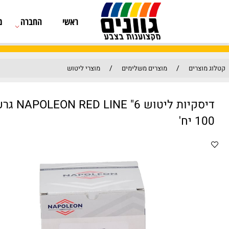
ראשי
החברה
מוצרים
/
/
מוצרים משלימים
מוצרי ליטוש
NAPOLEON RED LI גרעין 240
מק"ט: