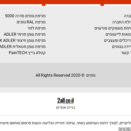
דברו איתנו!
על השירותים והמוצרים שלנו? מלאו את הפרטים ונחזור אליכם בה
מניפת גוונים סדרה 5000
מניפת RAL גוונים
ים מורשים
מניפת לזור
ומים
מניפת שמן פנימי ADLER
צבים
מניפת שמן חיצוני PULLEX ADLER
מניפת שמן מטאלית ADLER
קטלוג בייץ PainTECH
גוונים © 2020 All Rights Reserved