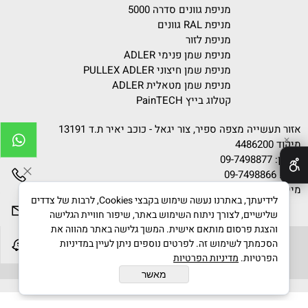
מניפת גוונים סדרה 5000
מניפת RAL גוונים
מניפת לזור
מניפת שמן פנימי ADLER
מניפת שמן חיצוני PULLEX ADLER
מניפת שמן מטאלית ADLER
קטלוג בייץ PainTECH
אזור תעשייה מצפה ספיר, צור יגאל - כוכב יאיר ת.ד 13191
✕
מיקוד 4486200
טלפון:
09-7498877
פקס: 09-7498866
מייל:
info@gvanim.com
לידיעתך, באתרנו נעשה שימוש בקבצי Cookies, לרבות של צדדים
שלישיים, לצורך ניתוח השימוש באתר, שיפור חוויית הגלישה
והצגת פרסום מותאם אישית. המשך גלישה באתר מהווה את
הסכמתך לשימוש זה. לפרטים נוספים ניתן לעיין במדיניות
הפרטיות.
מדיניות הפרטיות
גוונים © 2020 All Rights Reserved
מאשר