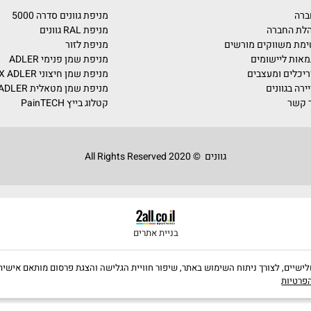
על השירותים והמוצרים שלנו? מלאו את הפרטים ונחזור אליכם בה
מניפת גוונים סדרה 5000
מניפת RAL גוונים
ים מורשים
מניפת לזור
ומים
מניפת שמן פנימי ADLER
צבים
מניפת שמן חיצוני PULLEX ADLER
מניפת שמן מטאלית ADLER
קטלוג בייץ PainTECH
גוונים © 2020 All Rights Reserved
בניית אתרים