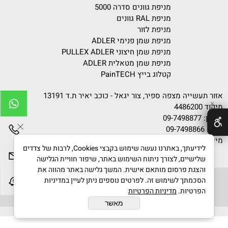
מניפת גוונים סדרה 5000
מניפת RAL גוונים
מניפת לזור
מניפת שמן פנימי ADLER
מניפת שמן חיצוני PULLEX ADLER
מניפת שמן מטאלית ADLER
קטלוג בייץ PainTECH
אזור תעשייה מצפה ספיר, צור יגאל - כוכב יאיר ת.ד 13191
✕
מיקוד 4486200
טלפון:
09-7498877
פקס: 09-7498866
מייל:
info@gvanim.com
לידיעתך, באתרנו נעשה שימוש בקבצי Cookies, לרבות של צדדים
שלישיים, לצורך ניתוח השימוש באתר, שיפור חוויית הגלישה
והצגת פרסום מותאם אישית. המשך גלישה באתר מהווה את
הסכמתך לשימוש זה. לפרטים נוספים ניתן לעיין במדיניות
הפרטיות.
מדיניות הפרטיות
גוונים © 2020 All Rights Reserved
מאשר