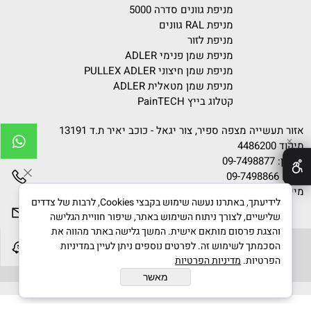
מניפת גוונים סדרה 5000
מניפת RAL גוונים
מניפת לזור
מניפת שמן פנימי ADLER
מניפת שמן חיצוני PULLEX ADLER
מניפת שמן מטאלית ADLER
קטלוג בייץ PainTECH
אזור תעשייה מצפה ספיר, צור יגאל - כוכב יאיר ת.ד 13191
✕
מיקוד 4486200
טלפון:
09-7498877
פקס: 09-7498866
מייל:
info@gvanim.com
לידיעתך, באתרנו נעשה שימוש בקבצי Cookies, לרבות של צדדים
שלישיים, לצורך ניתוח השימוש באתר, שיפור חוויית הגלישה
והצגת פרסום מותאם אישית. המשך גלישה באתר מהווה את
הסכמתך לשימוש זה. לפרטים נוספים ניתן לעיין במדיניות
הפרטיות.
מדיניות הפרטיות
גוונים © 2020 All Rights Reserved
מאשר