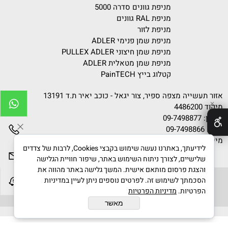
מניפת גוונים סדרה 5000
מניפת RAL גוונים
מניפת לזור
מניפת שמן פנימי ADLER
מניפת שמן חיצוני PULLEX ADLER
מניפת שמן מטאלית ADLER
קטלוג בייץ PainTECH
אזור תעשייה מצפה ספיר, צור יגאל - כוכב יאיר ת.ד 13191
✕
מיקוד 4486200
טלפון:
09-7498877
פקס: 09-7498866
מייל:
info@gvanim.com
לידיעתך, באתרנו נעשה שימוש בקבצי Cookies, לרבות של צדדים
שלישיים, לצורך ניתוח השימוש באתר, שיפור חוויית הגלישה
והצגת פרסום מותאם אישית. המשך גלישה באתר מהווה את
הסכמתך לשימוש זה. לפרטים נוספים ניתן לעיין במדיניות
הפרטיות.
מדיניות הפרטיות
גוונים © 2020 All Rights Reserved
מאשר