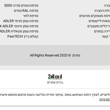
על השירותים והמוצרים שלנו? מלאו את הפרטים ונחזור אליכם בה
מניפת גוונים סדרה 5000
מניפת RAL גוונים
ים מורשים
מניפת לזור
ומים
מניפת שמן פנימי ADLER
צבים
מניפת שמן חיצוני PULLEX ADLER
מניפת שמן מטאלית ADLER
קטלוג בייץ PainTECH
גוונים © 2020 All Rights Reserved
בניית אתרים