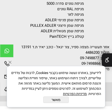
מניפת גוונים סדרה 5000
מניפת RAL גוונים
מניפת לזור
מניפת שמן פנימי ADLER
מניפת שמן חיצוני PULLEX ADLER
מניפת שמן מטאלית ADLER
קטלוג בייץ PainTECH
אזור תעשייה מצפה ספיר, צור יגאל - כוכב יאיר ת.ד 13191
✕
מיקוד 4486200
טלפון:
09-7498877
פקס: 09-7498866
מייל:
info@gvanim.com
לידיעתך, באתרנו נעשה שימוש בקבצי Cookies, לרבות של צדדים
שלישיים, לצורך ניתוח השימוש באתר, שיפור חוויית הגלישה
והצגת פרסום מותאם אישית. המשך גלישה באתר מהווה את
הסכמתך לשימוש זה. לפרטים נוספים ניתן לעיין במדיניות
הפרטיות.
מדיניות הפרטיות
גוונים © 2020 All Rights Reserved
מאשר