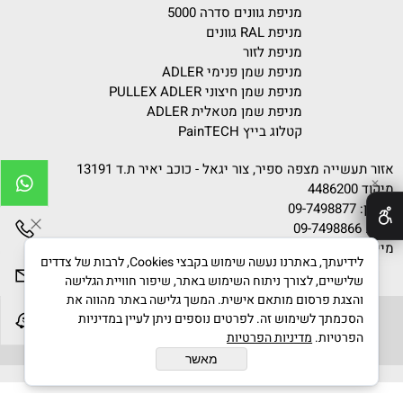
מניפת גוונים סדרה 5000
מניפת RAL גוונים
מניפת לזור
מניפת שמן פנימי ADLER
מניפת שמן חיצוני PULLEX ADLER
מניפת שמן מטאלית ADLER
קטלוג בייץ PainTECH
אזור תעשייה מצפה ספיר, צור יגאל - כוכב יאיר ת.ד 13191
✕
מיקוד 4486200
טלפון:
09-7498877
פקס: 09-7498866
מייל:
info@gvanim.com
לידיעתך, באתרנו נעשה שימוש בקבצי Cookies, לרבות של צדדים
שלישיים, לצורך ניתוח השימוש באתר, שיפור חוויית הגלישה
והצגת פרסום מותאם אישית. המשך גלישה באתר מהווה את
הסכמתך לשימוש זה. לפרטים נוספים ניתן לעיין במדיניות
הפרטיות.
מדיניות הפרטיות
גוונים © 2020 All Rights Reserved
מאשר