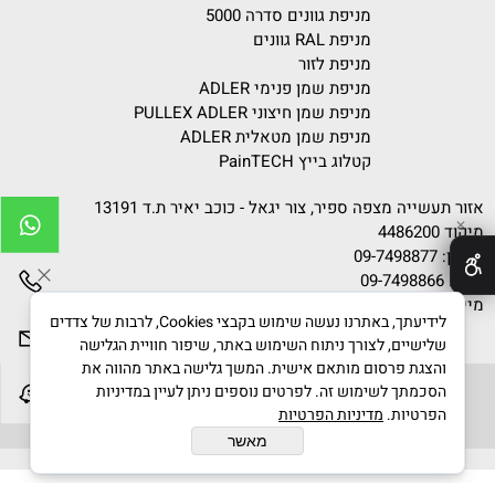
מניפת גוונים סדרה 5000
מניפת RAL גוונים
מניפת לזור
מניפת שמן פנימי ADLER
מניפת שמן חיצוני PULLEX ADLER
מניפת שמן מטאלית ADLER
קטלוג בייץ PainTECH
אזור תעשייה מצפה ספיר, צור יגאל - כוכב יאיר ת.ד 13191
✕
מיקוד 4486200
טלפון:
09-7498877
פקס: 09-7498866
מייל:
info@gvanim.com
לידיעתך, באתרנו נעשה שימוש בקבצי Cookies, לרבות של צדדים
שלישיים, לצורך ניתוח השימוש באתר, שיפור חוויית הגלישה
והצגת פרסום מותאם אישית. המשך גלישה באתר מהווה את
הסכמתך לשימוש זה. לפרטים נוספים ניתן לעיין במדיניות
הפרטיות.
מדיניות הפרטיות
גוונים © 2020 All Rights Reserved
מאשר