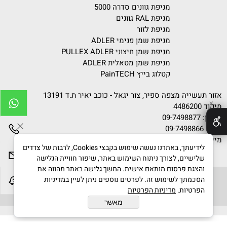
מניפת גוונים סדרה 5000
מניפת RAL גוונים
מניפת לזור
מניפת שמן פנימי ADLER
מניפת שמן חיצוני PULLEX ADLER
מניפת שמן מטאלית ADLER
קטלוג בייץ PainTECH
אזור תעשייה מצפה ספיר, צור יגאל - כוכב יאיר ת.ד 13191
✕
מיקוד 4486200
טלפון:
09-7498877
פקס: 09-7498866
מייל:
info@gvanim.com
לידיעתך, באתרנו נעשה שימוש בקבצי Cookies, לרבות של צדדים
שלישיים, לצורך ניתוח השימוש באתר, שיפור חוויית הגלישה
והצגת פרסום מותאם אישית. המשך גלישה באתר מהווה את
הסכמתך לשימוש זה. לפרטים נוספים ניתן לעיין במדיניות
הפרטיות.
מדיניות הפרטיות
גוונים © 2020 All Rights Reserved
מאשר