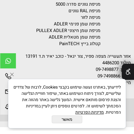
מניפת גוונים סדרה 5000
מניפת RAL גוונים
מניפת לזור
מניפת שמן פנימי ADLER
מניפת שמן חיצוני PULLEX ADLER
מניפת שמן מטאלית ADLER
קטלוג בייץ PainTECH
אזור תעשייה מצפה ספיר, צור יגאל - כוכב יאיר ת.ד 13191
✕
מיקוד 4486200
טלפון:
09-7498877
פקס: 09-7498866
מייל:
info@gvanim.com
לידיעתך, באתרנו נעשה שימוש בקבצי Cookies, לרבות של צדדים
שלישיים, לצורך ניתוח השימוש באתר, שיפור חוויית הגלישה
והצגת פרסום מותאם אישית. המשך גלישה באתר מהווה את
הסכמתך לשימוש זה. לפרטים נוספים ניתן לעיין במדיניות
הפרטיות.
מדיניות הפרטיות
גוונים © 2020 All Rights Reserved
מאשר