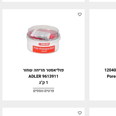
AquaFIX Oxid
0.5 ליטר
פרטים נוספים
פוליאסטר מריחה שחור
ADLER 9613911
1 ק"ג