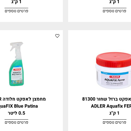
ת 81350
אבקה לאפקט ברונזה 81370
ADLER Aquafix BRONZE
ADLER Aqu
1 ק"ג
וספים
פרטים נוספים
חור 81300
מחמצן לאפקט חלודה ADLER