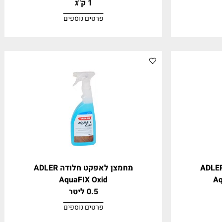
אבקה לאפקט פח מתכתי 81380
ADLER Aquafix ZINN
1 ק"ג
פרטים נוספים
מחמצן לאפקט חלודה ADLER