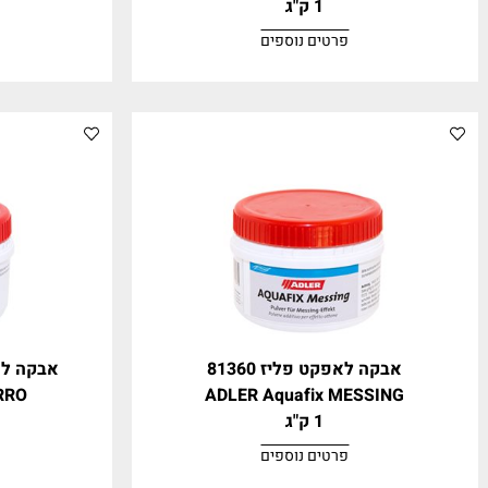
ינדר אפקט מתכת 31600
אבקה לאפקט נחוש
afix KUPFER
ADLER Aqua Pur Meta
1 ק"ג
1 ק"ג
פרטים נוספים
פרטים נ
קה לאפקט פליז 81360
אבקה לאפקט ברזל ש