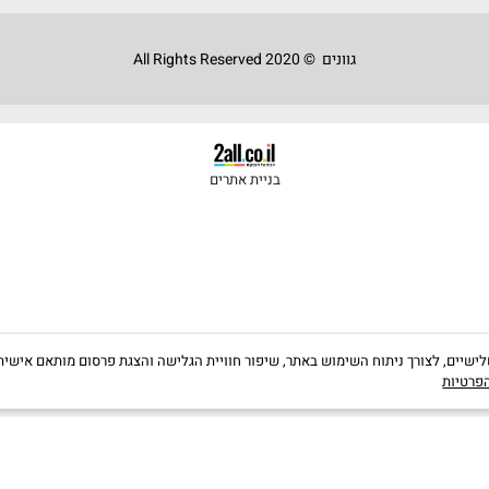
מניפת גוונים סדרה 5000
מניפת RAL גוונים
ים מורשים
מניפת לזור
ומים
מניפת שמן פנימי ADLER
צבים
מניפת שמן חיצוני PULLEX ADLER
מניפת שמן מטאלית ADLER
קטלוג בייץ PainTECH
גוונים © 2020 All Rights Reserved
בניית אתרים