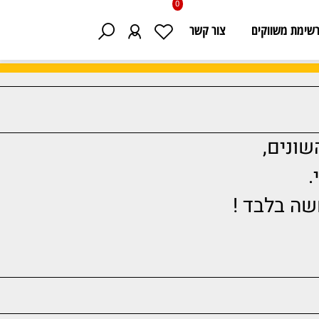
0
 משווקים
צור קשר
נים,
 בלבד !