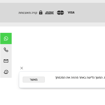
אזור תעשייה מצפה ספיר, צור יגאל - כוכב יאיר ת.ד
13191
מיקוד 4486200
טלפון:
09-7498877
פקס: 09-7498866
מייל:
info@gvanim.com