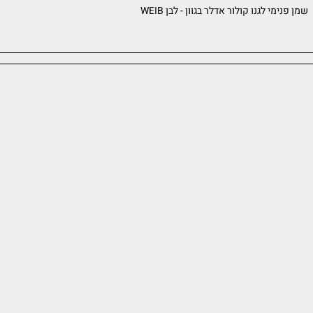
לור אדלר בגוון - לבן WEIB
שמן פנימי לג